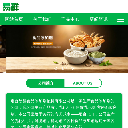
网站首页
关于我们
产品中心
新闻资讯
在线留言
联系我们
<
>
1
/2
烟台易群食品添加剂配料有限公司是一家生产食品添加剂的
公司，我公司主营产品有：乳化油脂,速冻乳化剂,方便面改良
剂。本公司坐落于美丽的海滨城市——烟台龙口，公司生产
的乳化油脂，鲜脆剂，稳定剂等各种食品添加剂远销全国各
地，公司发展迅速，并以其水平很快在行...