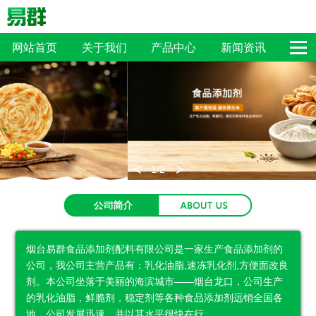
网站首页
关于我们
产品中心
新闻资讯
在线留言
联系我们
<
>
1
/2
烟台易群食品添加剂配料有限公司是一家生产食品添加剂的
公司，我公司主营产品有：乳化油脂,速冻乳化剂,方便面改良
剂。本公司坐落于美丽的海滨城市——烟台龙口，公司生产
的乳化油脂，鲜脆剂，稳定剂等各种食品添加剂远销全国各
地，公司发展迅速，并以其水平很快在行...